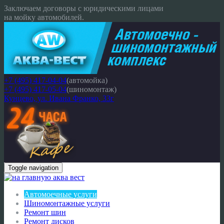
Заключаем договоры с юридическими лицами
на мойку автомобилей.
+7 (495) 417-04-04
(автомойка)
+7 (495) 417-05-04
(шиномонтаж)
Кунцево, ул. Ивана Франко, 33г
Toggle navigation
Автомоечные услуги
Шиномонтажные услуги
Ремонт шин
Ремонт дисков